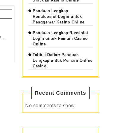
inta
Slot dan Kasino Online
sino
Panduan Lengkap
Ronaldoslot Login untuk
Penggemar Kasino Online
nang
sar
Panduan Lengkap Rossislot
 ...
Login untuk Pemain Casino
Online
gelsumo:
Talibet Daftar: Panduan
nduan
Lengkap untuk Pemain Online
ngkap
Casino
sino
ine
Recent Comments
No comments to show.