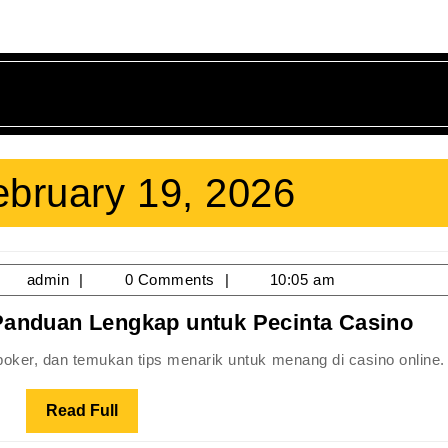
ebruary 19, 2026
February
admin
admin
0 Comments
10:05 am
19,
Me
anduan Lengkap untuk Pecinta Casino
2026
To
 poker, dan temukan tips menarik untuk menang di casino online. 
Pa
Le
Read
Read Full
un
Full