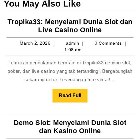
You May Also Like
Tropika33: Menyelami Dunia Slot dan
Tropika33:
Live Casino Online
Menyelami
March
admin
March 2, 2026
admin
0 Comments
Dunia
2,
1:08 am
Slot
2026
dan
Temukan pengalaman bermain di Tropika33 dengan slot,
Live
poker, dan live casino yang tak tertandingi. Bergabunglah
Casino
sekarang untuk kesenangan maksimal! ...
Online
Read
Read Full
Full
Demo Slot: Menyelami Dunia Slot
Demo
dan Kasino Online
Slot: