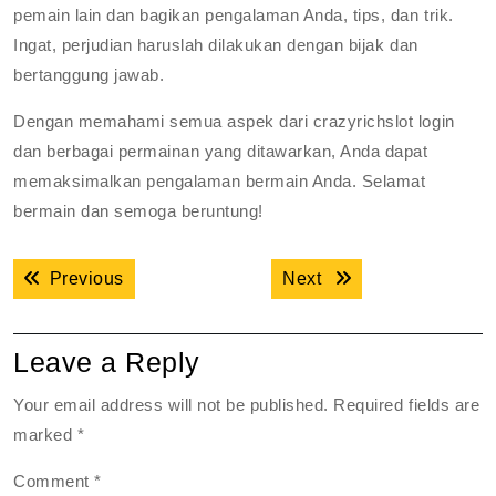
pemain lain dan bagikan pengalaman Anda, tips, dan trik.
Ingat, perjudian haruslah dilakukan dengan bijak dan
bertanggung jawab.
Dengan memahami semua aspek dari crazyrichslot login
dan berbagai permainan yang ditawarkan, Anda dapat
memaksimalkan pengalaman bermain Anda. Selamat
bermain dan semoga beruntung!
Post
Previous post:
Next post:
Previous
Next
navigation
Leave a Reply
Your email address will not be published.
Required fields are
marked
*
Comment
*