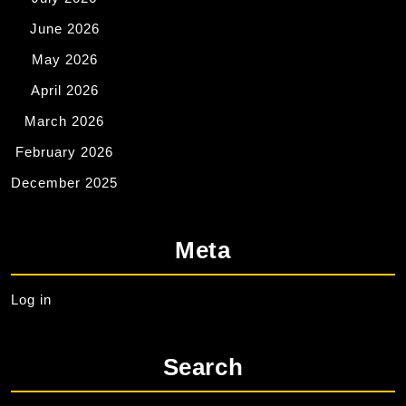
June 2026
May 2026
April 2026
March 2026
February 2026
December 2025
Meta
Log in
Search