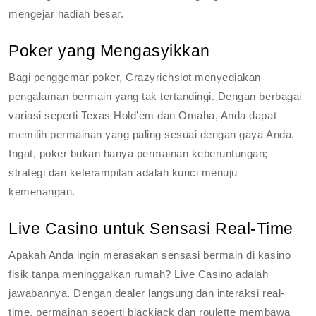
mengejar hadiah besar.
Poker yang Mengasyikkan
Bagi penggemar poker, Crazyrichslot menyediakan
pengalaman bermain yang tak tertandingi. Dengan berbagai
variasi seperti Texas Hold’em dan Omaha, Anda dapat
memilih permainan yang paling sesuai dengan gaya Anda.
Ingat, poker bukan hanya permainan keberuntungan;
strategi dan keterampilan adalah kunci menuju
kemenangan.
Live Casino untuk Sensasi Real-Time
Apakah Anda ingin merasakan sensasi bermain di kasino
fisik tanpa meninggalkan rumah? Live Casino adalah
jawabannya. Dengan dealer langsung dan interaksi real-
time, permainan seperti blackjack dan roulette membawa